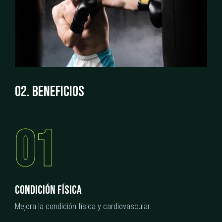
0
2
.
B
E
N
E
F
I
C
I
O
S
01
CONDICIÓN FÍSICA
Mejora la condición física y cardiovascular.