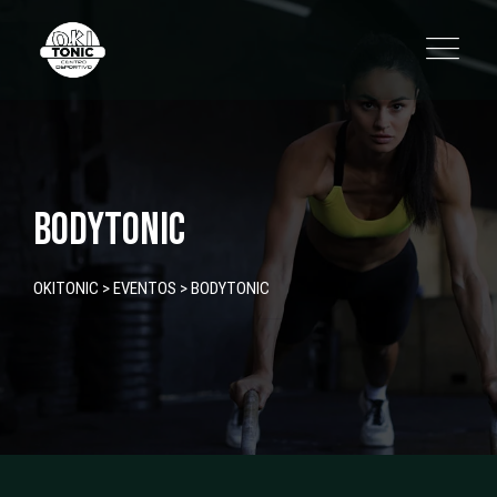
Skip
to
content
BODYTONIC
OKITONIC
>
EVENTOS
>
BODYTONIC