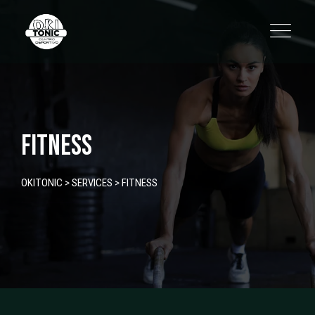
Skip
to
content
FITNESS
OKITONIC
>
SERVICES
>
FITNESS