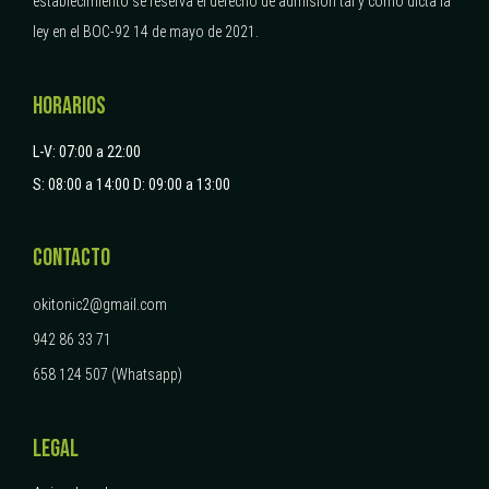
establecimiento se reserva el derecho de admisión tal y como dicta la
ley en el BOC-92 14 de mayo de 2021.
HORARIOS
L-V: 07:00 a 22:00
S: 08:00 a 14:00
D: 09:00 a 13:00
CONTACTO
okitonic2@gmail.com
942 86 33 71
658 124 507 (Whatsapp)
LEGAL