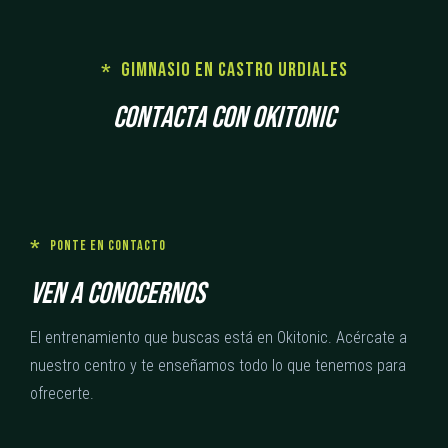
Gimnasio en Castro Urdiales
C
O
N
T
A
C
T
A
C
O
N
O
K
I
T
O
N
I
C
Ponte en contacto
V
E
N
A
C
O
N
O
C
E
R
N
O
S
El entrenamiento que buscas está en Okitonic. Acércate a
nuestro centro y te enseñamos todo lo que tenemos para
ofrecerte.