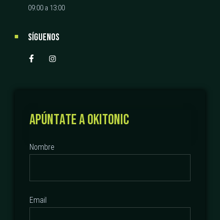
09:00 a 13:00
SÍGUENOS
A
P
Ú
N
T
A
T
E
A
O
K
I
T
O
N
I
C
Nombre
Email